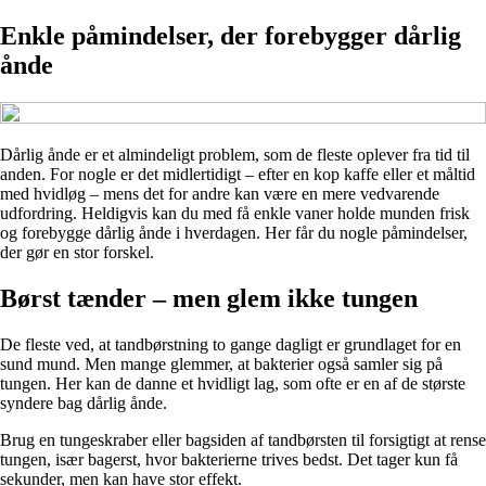
Enkle påmindelser, der forebygger dårlig
ånde
Dårlig ånde er et almindeligt problem, som de fleste oplever fra tid til
anden. For nogle er det midlertidigt – efter en kop kaffe eller et måltid
med hvidløg – mens det for andre kan være en mere vedvarende
udfordring. Heldigvis kan du med få enkle vaner holde munden frisk
og forebygge dårlig ånde i hverdagen. Her får du nogle påmindelser,
der gør en stor forskel.
Børst tænder – men glem ikke tungen
De fleste ved, at tandbørstning to gange dagligt er grundlaget for en
sund mund. Men mange glemmer, at bakterier også samler sig på
tungen. Her kan de danne et hvidligt lag, som ofte er en af de største
syndere bag dårlig ånde.
Brug en tungeskraber eller bagsiden af tandbørsten til forsigtigt at rense
tungen, især bagerst, hvor bakterierne trives bedst. Det tager kun få
sekunder, men kan have stor effekt.