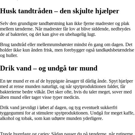
Husk tandtråden – den skjulte hjælper
Selv den grundigste tandbørstning kan ikke fjerne madrester og plak
mellem tænderne. Når madrester får lov at blive siddende, nedbrydes
de af bakterier, og det kan give en ubehagelig lugt.
Brug tandtråd eller mellemrumsbørster mindst én gang om dagen. Det
holder ikke kun ånden frisk, men forebygger også tandkødsbetændelse
og huller.
Drik vand – og undgå tør mund
En tør mund er en af de hyppigste årsager til dårlig ånde. Spyt hjælper
med at rense munden naturligt, og når spytproduktionen falder, får
bakterierne bedre vilkår. Det sker ofte, hvis du taler meget, sover med
åben mund eller tager visse typer medicin.
Drik vand jævnligt i løbet af dagen, og tyg eventuelt sukkerfri
tyggegummi for at stimulere spytproduktionen. Undgå for meget kaffe,
alkohol og tobak, som kan udtørre munden yderligere.
Travle hverdage og caries: Sådan passer du på tænderne, når rutinerne