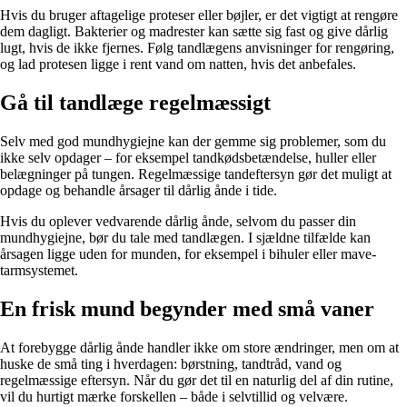
Hvis du bruger aftagelige proteser eller bøjler, er det vigtigt at rengøre
dem dagligt. Bakterier og madrester kan sætte sig fast og give dårlig
lugt, hvis de ikke fjernes. Følg tandlægens anvisninger for rengøring,
og lad protesen ligge i rent vand om natten, hvis det anbefales.
Gå til tandlæge regelmæssigt
Selv med god mundhygiejne kan der gemme sig problemer, som du
ikke selv opdager – for eksempel tandkødsbetændelse, huller eller
belægninger på tungen. Regelmæssige tandeftersyn gør det muligt at
opdage og behandle årsager til dårlig ånde i tide.
Hvis du oplever vedvarende dårlig ånde, selvom du passer din
mundhygiejne, bør du tale med tandlægen. I sjældne tilfælde kan
årsagen ligge uden for munden, for eksempel i bihuler eller mave-
tarmsystemet.
En frisk mund begynder med små vaner
At forebygge dårlig ånde handler ikke om store ændringer, men om at
huske de små ting i hverdagen: børstning, tandtråd, vand og
regelmæssige eftersyn. Når du gør det til en naturlig del af din rutine,
vil du hurtigt mærke forskellen – både i selvtillid og velvære.