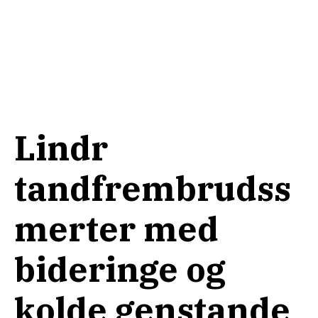
Lindr
tandfrembrudss
merter med
bideringe og
kolde genstande