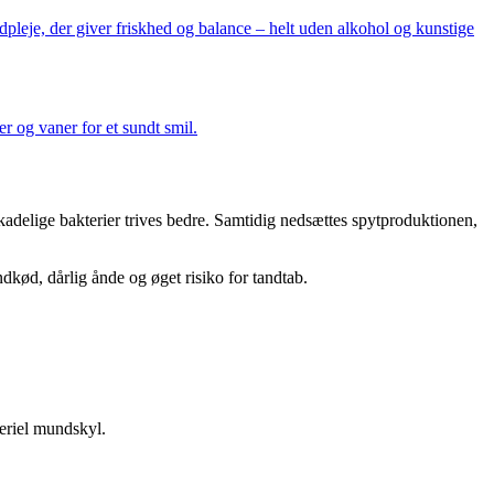
pleje, der giver friskhed og balance – helt uden alkohol og kunstige
r og vaner for et sundt smil.
adelige bakterier trives bedre. Samtidig nedsættes spytproduktionen,
ndkød, dårlig ånde og øget risiko for tandtab.
teriel mundskyl.