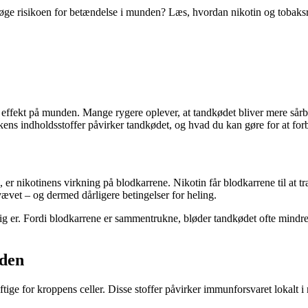
og øge risikoen for betændelse i munden? Læs, hvordan nikotin og toba
ffekt på munden. Mange rygere oplever, at tandkødet bliver mere sårbart,
ens indholdsstoffer påvirker tandkødet, og hvad du kan gøre for at for
re, er nikotinens virkning på blodkarrene. Nikotin får blodkarrene til a
vævet – og dermed dårligere betingelser for heling.
lig er. Fordi blodkarrene er sammentrukne, bløder tandkødet ofte mindr
nden
ftige for kroppens celler. Disse stoffer påvirker immunforsvaret lokal