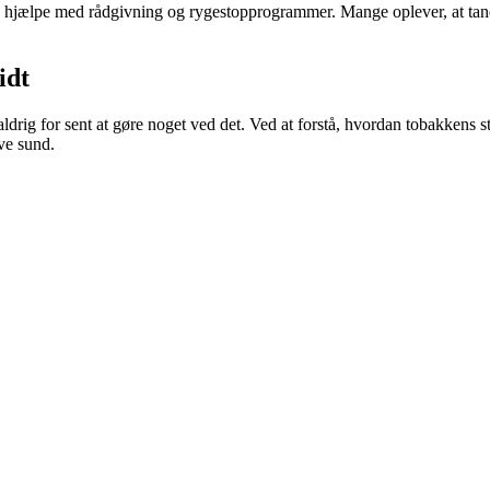
e hjælpe med rådgivning og rygestopprogrammer. Mange oplever, at tand
idt
ldrig for sent at gøre noget ved det. Ved at forstå, hvordan tobakkens s
ive sund.