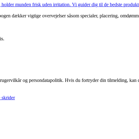
lder munden frisk uden irritation. Vi guider dig til de bedste produkte
bogen dækker vigtige overvejelser såsom specialer, placering, omdømme 
is.
ugervilkår og persondatapolitik. Hvis du fortryder din tilmelding, kan d
 skrider