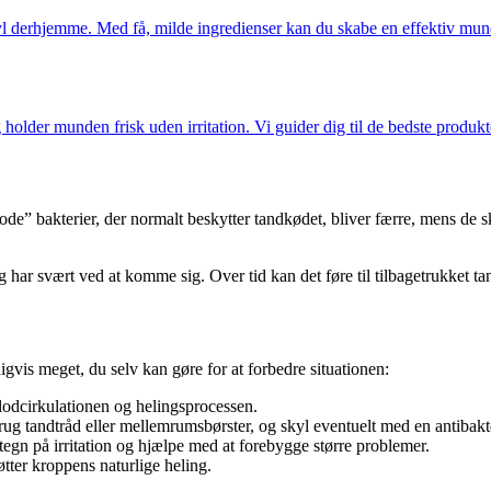
yl derhjemme. Med få, milde ingredienser kan du skabe en effektiv mund
lder munden frisk uden irritation. Vi guider dig til de bedste produkte
 bakterier, der normalt beskytter tandkødet, bliver færre, mens de sk
og har svært ved at komme sig. Over tid kan det føre til tilbagetrukket ta
igvis meget, du selv kan gøre for at forbedre situationen:
lodcirkulationen og helingsprocessen.
rug tandtråd eller mellemrumsbørster, og skyl eventuelt med en antibak
egn på irritation og hjælpe med at forebygge større problemer.
øtter kroppens naturlige heling.