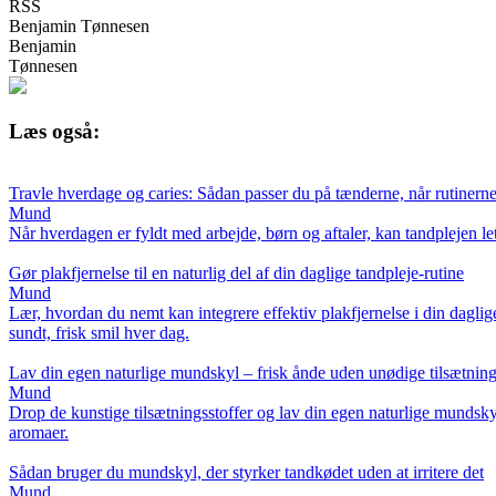
RSS
Benjamin Tønnesen
Benjamin
Tønnesen
Læs også:
Travle hverdage og caries: Sådan passer du på tænderne, når rutinerne
Mund
Når hverdagen er fyldt med arbejde, børn og aftaler, kan tandplejen let
Gør plakfjernelse til en naturlig del af din daglige tandpleje-rutine
Mund
Lær, hvordan du nemt kan integrere effektiv plakfjernelse i din daglig
sundt, frisk smil hver dag.
Lav din egen naturlige mundskyl – frisk ånde uden unødige tilsætning
Mund
Drop de kunstige tilsætningsstoffer og lav din egen naturlige mundsk
aromaer.
Sådan bruger du mundskyl, der styrker tandkødet uden at irritere det
Mund