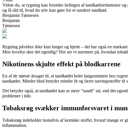
Vidste du, at rygning kan forsinke helingen af tandkødsirritationer 
og få råd til, hvad du selv kan gøre for et sundere tandkød.
Benjamin Tønnesen
Benjamin
Tønnesen
Rygning påvirker ikke kun lunger og hjerte – det har også en markant e
Men hvorfor sker det egentlig? Her ser vi nærmere på, hvordan tobakk
Nikotinens skjulte effekt på blodkarrene
En af de største årsager til, at tandkødet heler langsommere hos ryge
tandkødet. Mindre blod betyder mindre ilt og færre næringsstoffer til 
Det betyder også, at tandkødet kan se mere “sundt” ud, end det egent
problemer i tide.
Tobaksrøg svækker immunforsvaret i mu
Tobaksrøg indeholder tusindvis af kemiske stoffer, hvoraf mange er gi
inflammation.