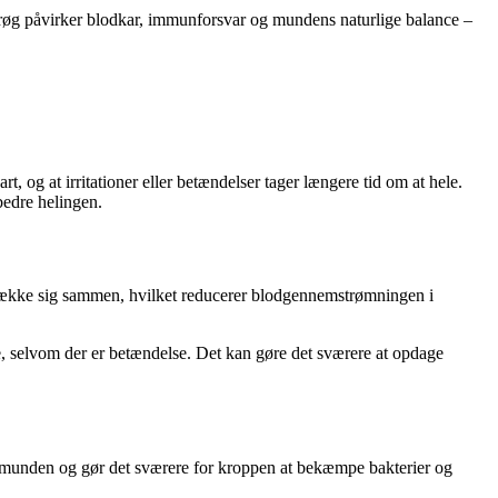
ksrøg påvirker blodkar, immunforsvar og mundens naturlige balance –
 og at irritationer eller betændelser tager længere tid om at hele.
bedre helingen.
t trække sig sammen, hvilket reducerer blodgennemstrømningen i
e, selvom der er betændelse. Det kan gøre det sværere at opdage
t i munden og gør det sværere for kroppen at bekæmpe bakterier og