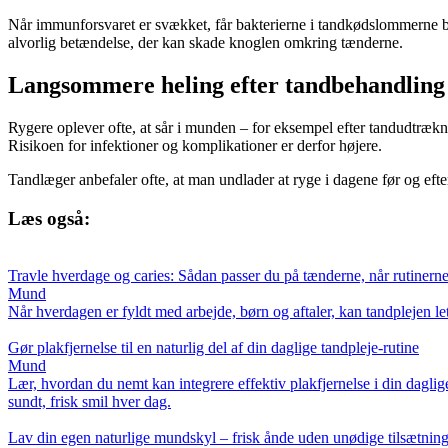
Når immunforsvaret er svækket, får bakterierne i tandkødslommerne bedre 
alvorlig betændelse, der kan skade knoglen omkring tænderne.
Langsommere heling efter tandbehandling
Rygere oplever ofte, at sår i munden – for eksempel efter tandudtræ
Risikoen for infektioner og komplikationer er derfor højere.
Tandlæger anbefaler ofte, at man undlader at ryge i dagene før og eft
Læs også:
Travle hverdage og caries: Sådan passer du på tænderne, når rutinerne
Mund
Når hverdagen er fyldt med arbejde, børn og aftaler, kan tandplejen let
Gør plakfjernelse til en naturlig del af din daglige tandpleje-rutine
Mund
Lær, hvordan du nemt kan integrere effektiv plakfjernelse i din daglig
sundt, frisk smil hver dag.
Lav din egen naturlige mundskyl – frisk ånde uden unødige tilsætning