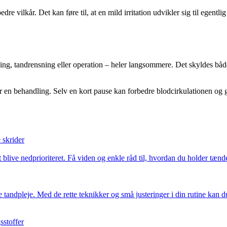
vilkår. Det kan føre til, at en mild irritation udvikler sig til egentlig
kning, tandrensning eller operation – heler langsommere. Det skyldes 
er en behandling. Selv en kort pause kan forbedre blodcirkulationen og 
 skrider
 blive nedprioriteret. Få viden og enkle råd til, hvordan du holder tænd
e tandpleje. Med de rette teknikker og små justeringer i din rutine kan
sstoffer