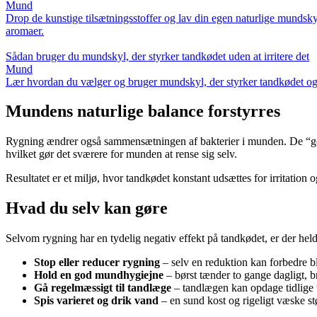
Mund
Drop de kunstige tilsætningsstoffer og lav din egen naturlige mundsk
aromaer.
Sådan bruger du mundskyl, der styrker tandkødet uden at irritere det
Mund
Lær hvordan du vælger og bruger mundskyl, der styrker tandkødet og ho
Mundens naturlige balance forstyrres
Rygning ændrer også sammensætningen af bakterier i munden. De “gode”
hvilket gør det sværere for munden at rense sig selv.
Resultatet er et miljø, hvor tandkødet konstant udsættes for irritation 
Hvad du selv kan gøre
Selvom rygning har en tydelig negativ effekt på tandkødet, er der held
Stop eller reducer rygning
– selv en reduktion kan forbedre b
Hold en god mundhygiejne
– børst tænder to gange dagligt, b
Gå regelmæssigt til tandlæge
– tandlægen kan opdage tidlige t
Spis varieret og drik vand
– en sund kost og rigeligt væske st