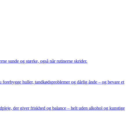
erne sunde og stærke, også når rutinerne skrider.
 du forebygge huller, tandkødsproblemer og dårlig ånde – og bevare et
pleje, der giver friskhed og balance – helt uden alkohol og kunstige