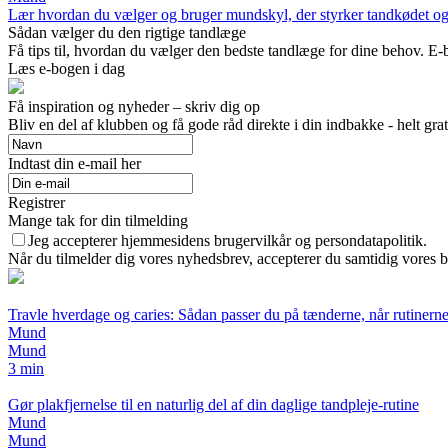
Lær hvordan du vælger og bruger mundskyl, der styrker tandkødet og ho
Sådan vælger du den rigtige tandlæge
Få tips til, hvordan du vælger den bedste tandlæge for dine behov. E-
Læs e-bogen i dag
Få inspiration og nyheder – skriv dig op
Bliv en del af klubben og få gode råd direkte i din indbakke - helt grat
Indtast din e-mail her
Registrer
Mange tak for din tilmelding
Jeg accepterer hjemmesidens brugervilkår og persondatapolitik.
Når du tilmelder dig vores nyhedsbrev, accepterer du samtidig vores br
Travle hverdage og caries: Sådan passer du på tænderne, når rutinerne
Mund
Mund
3 min
Gør plakfjernelse til en naturlig del af din daglige tandpleje-rutine
Mund
Mund