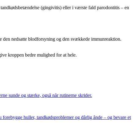
 tandkødsbetændelse (gingivitis) eller i værste fald parodontitis – en
både den nedsatte blodforsyning og den svækkede immunreaktion.
give kroppen bedre mulighed for at hele.
erne sunde og stærke, også når rutinerne skrider.
 du forebygge huller, tandkødsproblemer og dårlig ånde – og bevare et