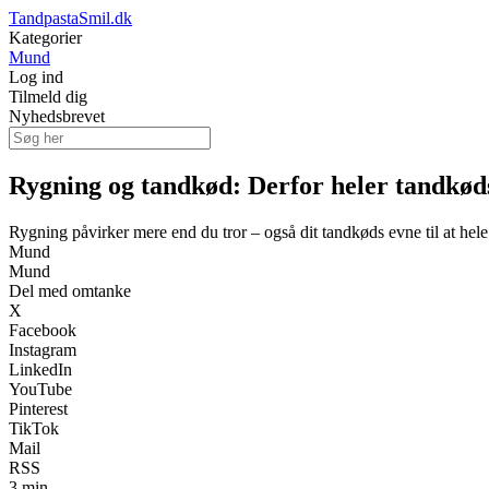
TandpastaSmil.dk
Kategorier
Mund
Log ind
Tilmeld dig
Nyhedsbrevet
Rygning og tandkød: Derfor heler tandkød
Rygning påvirker mere end du tror – også dit tandkøds evne til at hele
Mund
Mund
Del med omtanke
X
Facebook
Instagram
LinkedIn
YouTube
Pinterest
TikTok
Mail
RSS
3 min