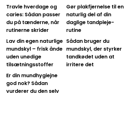
Travle hverdage og
Gør plakfjernelse til en
caries: Sådan passer
naturlig del af din
du på tænderne, når
daglige tandpleje-
rutinerne skrider
rutine
Lav din egen naturlige
Sådan bruger du
mundskyl – frisk ånde
mundskyl, der styrker
uden unødige
tandkødet uden at
tilsætningsstoffer
irritere det
Er din mundhygiejne
god nok? Sådan
vurderer du den selv