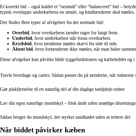
Et korrekt bid – også kaldet et “neutralt” eller “balanceret” bid – bet
typisk overlappe underkæbens en smule, og kindtænderne skal mødes, 
Der findes flere typer af afvigelser fra det normale bid:
Overbid
, hvor overkæbens tænder rager for langt frem.
Underbid
, hvor underkæben står foran overkæben.
Krydsbid
, hvor tænderne mødes skævt fra side til side.
Åbent bid
, hvor fortænderne ikke mødes, når man bider samme
Disse afvigelser kan påvirke både tyggefunktionen og kæbeleddet og i nog
Travle hverdage og caries: Sådan passer du på tænderne, når rutinerne 
Gør plakfjernelse til en naturlig del af din daglige tandpleje-rutine
Lav din egen naturlige mundskyl – frisk ånde uden unødige tilsætnings
Sådan bruger du mundskyl, der styrker tandkødet uden at irritere det
Når biddet påvirker kæben