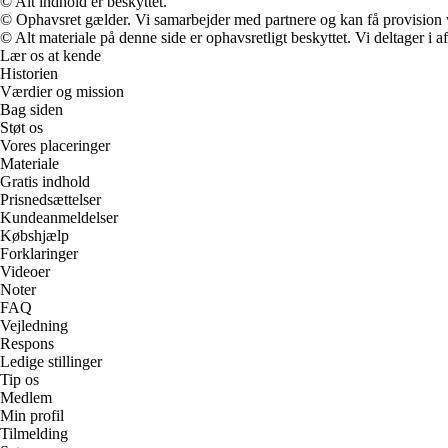
© Alt indhold er beskyttet.
© Ophavsret gælder. Vi samarbejder med partnere og kan få provision
© Alt materiale på denne side er ophavsretligt beskyttet. Vi deltager i 
Lær os at kende
Historien
Værdier og mission
Bag siden
Støt os
Vores placeringer
Materiale
Gratis indhold
Prisnedsættelser
Kundeanmeldelser
Købshjælp
Forklaringer
Videoer
Noter
FAQ
Vejledning
Respons
Ledige stillinger
Tip os
Medlem
Min profil
Tilmelding