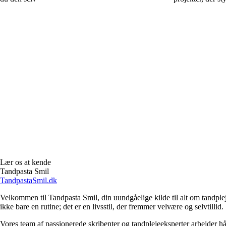
Lær os at kende
Tandpasta Smil
TandpastaSmil.dk
Velkommen til Tandpasta Smil, din uundgåelige kilde til alt om tandplej
ikke bare en rutine; det er en livsstil, der fremmer velvære og selvtillid.
Vores team af passionerede skribenter og tandplejeeksperter arbejder h