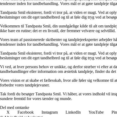
tendenser inden for tandbehandling. Vores mål er at gøre tandpleje tilgæ
Tandpasta Smil eksisterer, fordi vi tror på, at viden er magt. Ved at op
beslutninger om dit eget tandhelbred og til at føle dig tryg ved at besø
Velkommen til Tandpasta Smil, din uundgåelige kilde til alt om tandplej
ikke bare en rutine; det er en livsstil, der fremmer velvære og selvtillid.
Vores team af passionerede skribenter og tandplejeeksperter arbejder h
tendenser inden for tandbehandling. Vores mål er at gøre tandpleje tilgæ
Tandpasta Smil eksisterer, fordi vi tror på, at viden er magt. Ved at op
beslutninger om dit eget tandhelbred og til at føle dig tryg ved at besø
Vi ved, at hver persons behov er unikke, og derfor stræber vi efter at d
tandbehandlinger eller information om æstetisk tandpleje, finder du det 
Vores vision er at skabe et fællesskab, hvor alle føler sig velkomne til
forbedre vores tandplejevaner.
Tak fordi du besøger Tandpasta Smil. Vi håber, at vores indhold vil insp
sundere fremtid for vores tænder og munde.
Del med omtanke
X
Facebook
Instagram
LinkedIn
YouTube
Pin