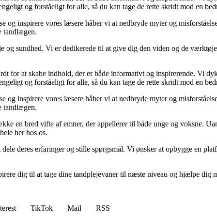
ngeligt og forståeligt for alle, så du kan tage de rette skridt mod en b
lyse og inspirere vores læsere håber vi at nedbryde myter og misforståel
ge tandlægen.
e og sundhed. Vi er dedikerede til at give dig den viden og de værktøjer
årdt for at skabe indhold, der er både informativt og inspirerende. Vi 
ngeligt og forståeligt for alle, så du kan tage de rette skridt mod en b
lyse og inspirere vores læsere håber vi at nedbryde myter og misforståel
ge tandlægen.
ække en bred vifte af emner, der appellerer til både unge og voksne. Uan
hele her hos os.
 at dele deres erfaringer og stille spørgsmål. Vi ønsker at opbygge en p
irere dig til at tage dine tandplejevaner til næste niveau og hjælpe dig
terest
TikTok
Mail
RSS