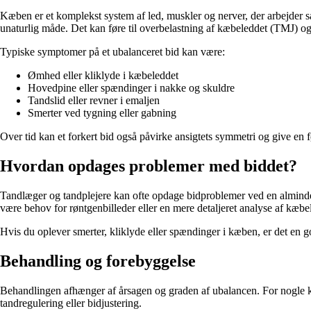
Kæben er et komplekst system af led, muskler og nerver, der arbejder s
unaturlig måde. Det kan føre til overbelastning af kæbeleddet (TMJ) o
Typiske symptomer på et ubalanceret bid kan være:
Ømhed eller kliklyde i kæbeleddet
Hovedpine eller spændinger i nakke og skuldre
Tandslid eller revner i emaljen
Smerter ved tygning eller gabning
Over tid kan et forkert bid også påvirke ansigtets symmetri og give en f
Hvordan opdages problemer med biddet?
Tandlæger og tandplejere kan ofte opdage bidproblemer ved en almindel
være behov for røntgenbilleder eller en mere detaljeret analyse af kæbe
Hvis du oplever smerter, kliklyde eller spændinger i kæben, er det en go
Behandling og forebyggelse
Behandlingen afhænger af årsagen og graden af ubalancen. For nogle k
tandregulering eller bidjustering.