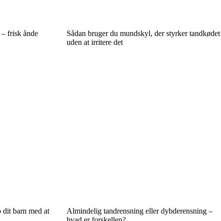
– frisk ånde
Sådan bruger du mundskyl, der styrker tandkødet
uden at irritere det
dit barn med at
Almindelig tandrensning eller dybderensning –
hvad er forskellen?