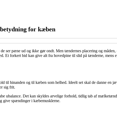
 betydning for kæben
e de ser pæne ud og ikke gør ondt. Men tændernes placering og måden, 
Et forkert bid kan give alt fra hovedpine til slid på tænderne, mens 
hold til hinanden og til kæben som helhed. Ideelt set skal de danne e
 sig frit.
kabe ubalance. Det kan skyldes arvelige forhold, tidlig tab af mælketænd
og give spændinger i kæbemusklerne.