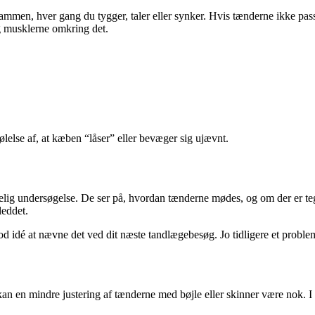
ammen, hver gang du tygger, taler eller synker. Hvis tænderne ikke pas
g musklerne omkring det.
ølelse af, at kæben “låser” eller bevæger sig ujævnt.
ig undersøgelse. De ser på, hvordan tænderne mødes, og om der er tegn
leddet.
d idé at nævne det ved dit næste tandlægebesøg. Jo tidligere et problem 
an en mindre justering af tænderne med bøjle eller skinner være nok. 