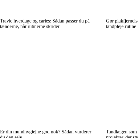
Travle hverdage og caries: Sådan passer du på
Gør plakfjernelse
tænderne, når rutinerne skrider
tandpleje-rutine
Er din mundhygiejne god nok? Sådan vurderer
Tandlægen som s
du den selv
projekter, der 