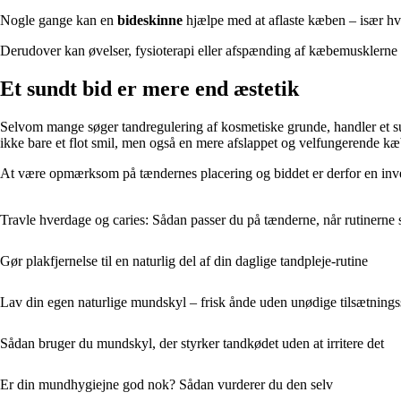
Nogle gange kan en
bideskinne
hjælpe med at aflaste kæben – især hv
Derudover kan øvelser, fysioterapi eller afspænding af kæbemusklerne 
Et sundt bid er mere end æstetik
Selvom mange søger tandregulering af kosmetiske grunde, handler et sund
ikke bare et flot smil, men også en mere afslappet og velfungerende kæ
At være opmærksom på tændernes placering og biddet er derfor en inv
Travle hverdage og caries: Sådan passer du på tænderne, når rutinerne 
Gør plakfjernelse til en naturlig del af din daglige tandpleje-rutine
Lav din egen naturlige mundskyl – frisk ånde uden unødige tilsætnings
Sådan bruger du mundskyl, der styrker tandkødet uden at irritere det
Er din mundhygiejne god nok? Sådan vurderer du den selv