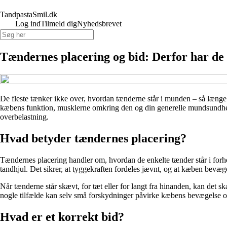
TandpastaSmil.dk
Log ind
Tilmeld dig
Nyhedsbrevet
Tændernes placering og bid: Derfor har de
De fleste tænker ikke over, hvordan tænderne står i munden – så læng
kæbens funktion, musklerne omkring den og din generelle mundsundhed. 
overbelastning.
Hvad betyder tændernes placering?
Tændernes placering handler om, hvordan de enkelte tænder står i for
tandhjul. Det sikrer, at tyggekraften fordeles jævnt, og at kæben bevæger
Når tænderne står skævt, for tæt eller for langt fra hinanden, kan det s
nogle tilfælde kan selv små forskydninger påvirke kæbens bevægelse 
Hvad er et korrekt bid?