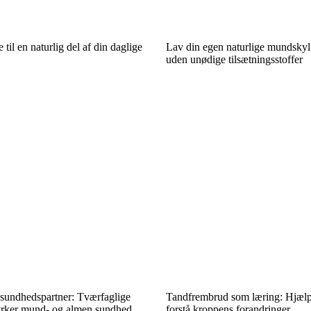
 til en naturlig del af din daglige
Lav din egen naturlige mundskyl 
uden unødige tilsætningsstoffer
undhedspartner: Tværfaglige
Tandfrembrud som læring: Hjælp 
styrker mund- og almen sundhed
forstå kroppens forandringer